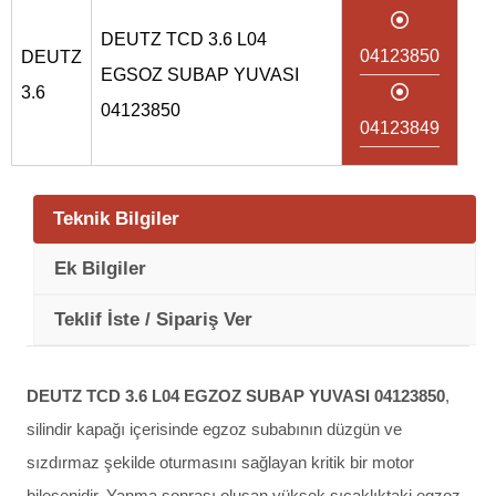
DEUTZ TCD 3.6 L04
04123850
DEUTZ
EGSOZ SUBAP YUVASI
3.6
04123850
04123849
Teknik Bilgiler
Ek Bilgiler
Teklif İste / Sipariş Ver
DEUTZ TCD 3.6 L04 EGZOZ SUBAP YUVASI 04123850
,
silindir kapağı içerisinde egzoz subabının düzgün ve
sızdırmaz şekilde oturmasını sağlayan kritik bir motor
bileşenidir. Yanma sonrası oluşan yüksek sıcaklıktaki egzoz