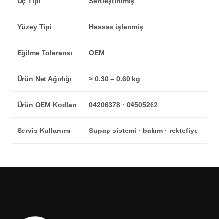
Uç Tipi
Sertleştirilmiş
Yüzey Tipi
Hassas işlenmiş
Eğilme Toleransı
OEM
Ürün Net Ağırlığı
≈ 0.30 – 0.60 kg
Ürün OEM Kodları
04206378 · 04505262
Servis Kullanımı
Supap sistemi · bakım · rektefiye