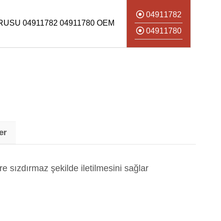
04911782
USU 04911782 04911780 OEM
04911780
er
re sızdırmaz şekilde iletilmesini sağlar