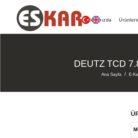
Hakkımızda
Ürünler
DEUTZ TCD 7.
/
Ana Sayfa
E-Ka
Ü
M