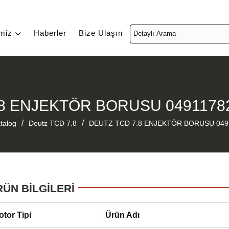
imiz
Haberler
Bize Ulaşın
8 ENJEKTÖR BORUSU 0491178
/
/
talog
Deutz TCD 7.8
DEUTZ TCD 7.8 ENJEKTÖR BORUSU 049
RÜN BİLGİLERİ
otor Tipi
Ürün Adı