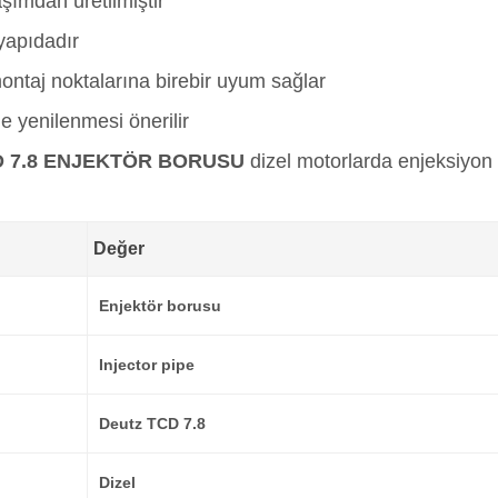
aşımdan üretilmiştir
yapıdadır
ntaj noktalarına birebir uyum sağlar
e yenilenmesi önerilir
CD 7.8 ENJEKTÖR BORUSU
dizel motorlarda enjeksiyon 
Değer
Enjektör borusu
Injector pipe
Deutz TCD 7.8
Dizel