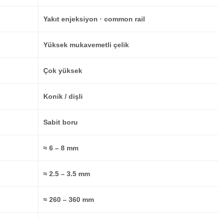
Yakıt enjeksiyon · common rail
Yüksek mukavemetli çelik
Çok yüksek
Konik / dişli
Sabit boru
≈ 6 – 8 mm
≈ 2.5 – 3.5 mm
≈ 260 – 360 mm