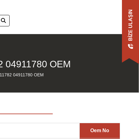
BIZE ULAŞIN
2 04911780 OEM
11782 04911780 OEM
Oem No