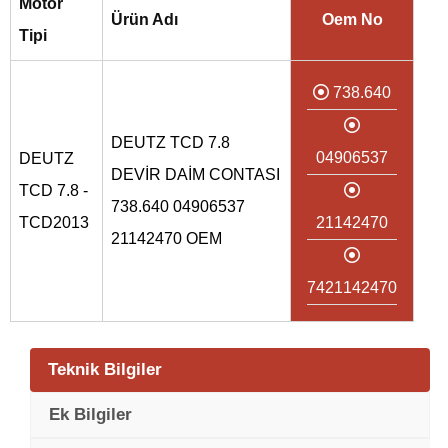
Motor
Ürün Adı
Oem No
Tipi
738.640
DEUTZ TCD 7.8
04906537
DEUTZ
DEVİR DAİM CONTASI
TCD 7.8 -
738.640 04906537
TCD2013
21142470
21142470 OEM
7421142470
Teknik Bilgiler
Ek Bilgiler