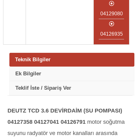
04129080
04126935
Teknik Bilgiler
Ek Bilgiler
Teklif İste / Sipariş Ver
DEUTZ TCD 3.6 DEVİRDAİM (SU POMPASI)
04127358 04127041 04126791
motor soğutma
suyunu radyatör ve motor kanalları arasında