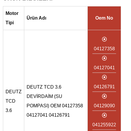
Motor
Ürün Adı
Oem No
Tipi
04127358
04127041
04126791
DEUTZ TCD 3.6
DEUTZ
DEVİRDAİM (SU
TCD
POMPASI) OEM 04127358
04129090
3.6
04127041 04126791
041255922