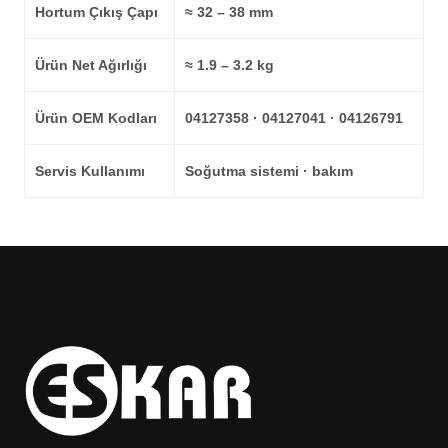
Hortum Çıkış Çapı
≈ 32 – 38 mm
Ürün Net Ağırlığı
≈ 1.9 – 3.2 kg
Ürün OEM Kodları
04127358 · 04127041 · 04126791
Servis Kullanımı
Soğutma sistemi · bakım