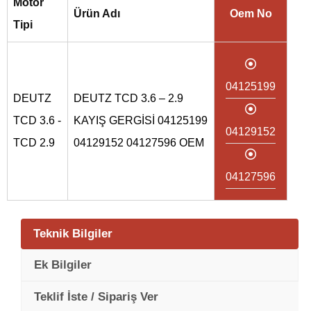
Motor
Ürün Adı
Oem No
Tipi
04125199
DEUTZ
DEUTZ TCD 3.6 – 2.9
TCD 3.6 -
KAYIŞ GERGİSİ 04125199
04129152
TCD 2.9
04129152 04127596 OEM
04127596
Teknik Bilgiler
Ek Bilgiler
Teklif İste / Sipariş Ver