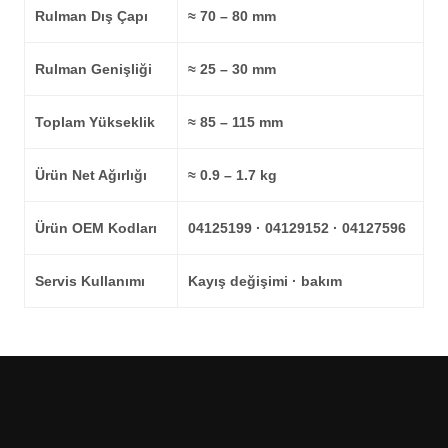
Rulman Dış Çapı
≈ 70 – 80 mm
Rulman Genişliği
≈ 25 – 30 mm
Toplam Yükseklik
≈ 85 – 115 mm
Ürün Net Ağırlığı
≈ 0.9 – 1.7 kg
Ürün OEM Kodları
04125199 · 04129152 · 04127596
Servis Kullanımı
Kayış değişimi · bakım