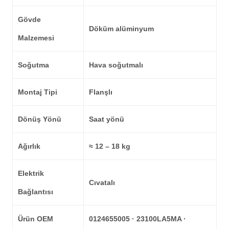
Gövde
Döküm alüminyum
Malzemesi
Soğutma
Hava soğutmalı
Montaj Tipi
Flanşlı
Dönüş Yönü
Saat yönü
Ağırlık
≈ 12 – 18 kg
Elektrik
Cıvatalı
Bağlantısı
Ürün OEM
0124655005 · 23100LA5MA ·