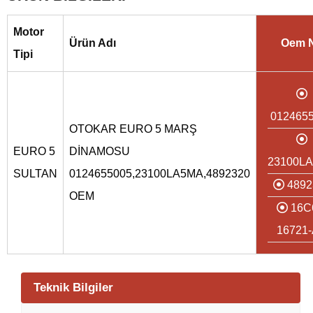
Motor
Ürün Adı
Oem 
Tipi
012465
OTOKAR EURO 5 MARŞ
EURO 5
DİNAMOSU
23100L
SULTAN
0124655005,23100LA5MA,4892320
4892
OEM
16C
16721
Teknik Bilgiler