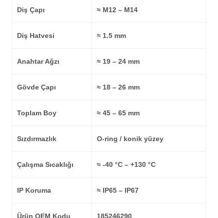
Diş Çapı
≈ M12 – M14
Diş Hatvesi
≈ 1.5 mm
Anahtar Ağzı
≈ 19 – 24 mm
Gövde Çapı
≈ 18 – 26 mm
Toplam Boy
≈ 45 – 65 mm
Sızdırmazlık
O-ring / konik yüzey
Çalışma Sıcaklığı
≈ -40 °C – +130 °C
IP Koruma
≈ IP65 – IP67
Ürün OEM Kodu
185246290