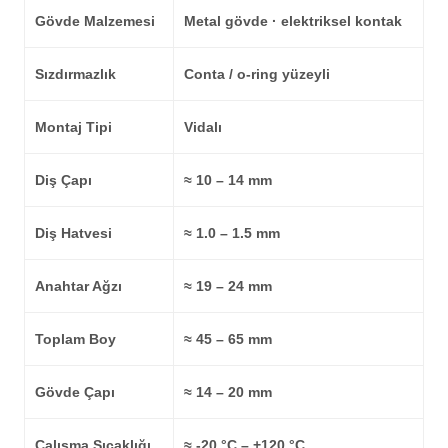
Gövde Malzemesi
Metal gövde · elektriksel kontak
Sızdırmazlık
Conta / o-ring yüzeyli
Montaj Tipi
Vidalı
Diş Çapı
≈ 10 – 14 mm
Diş Hatvesi
≈ 1.0 – 1.5 mm
Anahtar Ağzı
≈ 19 – 24 mm
Toplam Boy
≈ 45 – 65 mm
Gövde Çapı
≈ 14 – 20 mm
Çalışma Sıcaklığı
≈ -20 °C – +120 °C