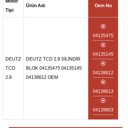
Motor
Ürün Adı
Oem No
Tipi
04135475
04135145
DEUTZ
DEUTZ TCD 2.9 SİLİNDİR
TCD
BLOK 04135475 04135145
04138612
2.9
04138612 OEM
04138613
04139903