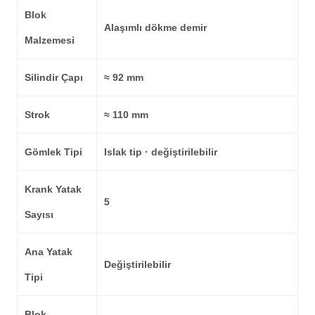
Blok
Alaşımlı dökme demir
Malzemesi
Silindir Çapı
≈
92 mm
Strok
≈
110 mm
Gömlek Tipi
Islak tip · değiştirilebilir
Krank Yatak
5
Sayısı
Ana Yatak
Değiştirilebilir
Tipi
Blok