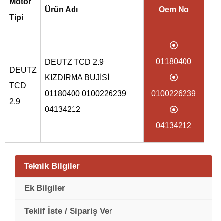
Motor
Ürün Adı
Oem No
Tipi
01180400
DEUTZ TCD 2.9
DEUTZ
KIZDIRMA BUJİSİ
TCD
01180400 0100226239
0100226239
2.9
04134212
04134212
Teknik Bilgiler
Ek Bilgiler
Teklif İste / Sipariş Ver