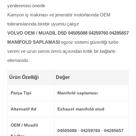
yenilenmesi önerilir
Kamyon iş makinası ve jeneratör motorlarında OEM
toleranslarında birebir uyumlu çalışır
VOLVO OEM / MUADİL D5D 04505088 04259760 04285657
MANİFOLD SAPLAMASI
egzoz sistemi güvenliği turbo
verimi ve uzun servis ömrü açısından kritik bir bağlantı
elemanıdır.
Ürün Özelliği
Değer
Parça Tipi
Manifold saplaması
Alternatif Ad
Exhaust manifold stud
OEM / Muadil
04505088 · 04259760 · 04285657