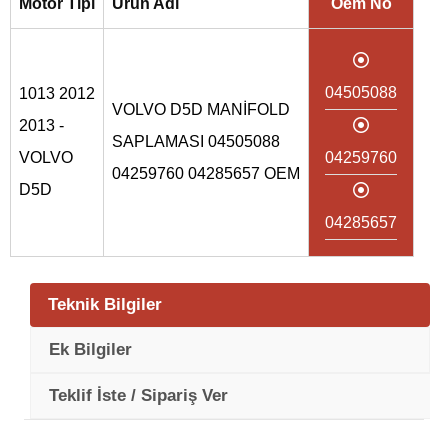
Motor Tipi
Ürün Adı
Oem No
04505088
1013 2012
VOLVO D5D MANİFOLD
2013 -
SAPLAMASI 04505088
VOLVO
04259760
04259760 04285657 OEM
D5D
04285657
Teknik Bilgiler
Ek Bilgiler
Teklif İste / Sipariş Ver