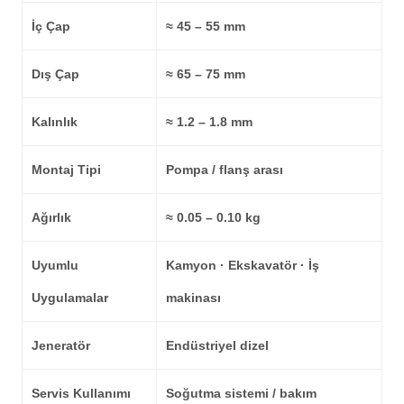
İç Çap
≈ 45 – 55 mm
Dış Çap
≈ 65 – 75 mm
Kalınlık
≈ 1.2 – 1.8 mm
Montaj Tipi
Pompa / flanş arası
Ağırlık
≈ 0.05 – 0.10 kg
Uyumlu
Kamyon · Ekskavatör · İş
Uygulamalar
makinası
Jeneratör
Endüstriyel dizel
Servis Kullanımı
Soğutma sistemi / bakım