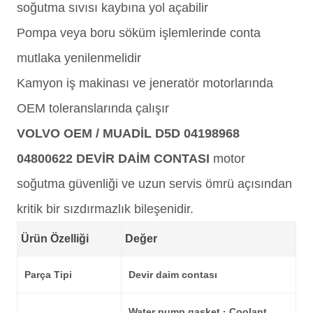
soğutma sıvısı kaybına yol açabilir
Pompa veya boru söküm işlemlerinde conta
mutlaka yenilenmelidir
Kamyon iş makinası ve jeneratör motorlarında
OEM toleranslarında çalışır
VOLVO OEM / MUADİL D5D 04198968
04800622 DEVİR DAİM CONTASI
motor
soğutma güvenliği ve uzun servis ömrü açısından
kritik bir sızdırmazlık bileşenidir.
Ürün Özelliği
Değer
Parça Tipi
Devir daim contası
Water pump gasket · Coolant