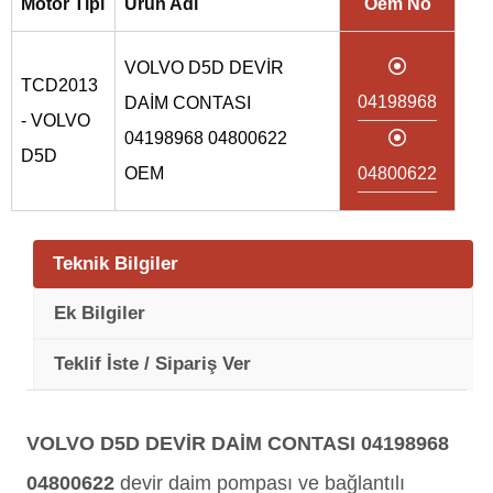
Motor Tipi
Ürün Adı
Oem No
VOLVO D5D DEVİR
TCD2013
04198968
DAİM CONTASI
- VOLVO
04198968 04800622
D5D
OEM
04800622
Teknik Bilgiler
Ek Bilgiler
Teklif İste / Sipariş Ver
VOLVO D5D DEVİR DAİM CONTASI 04198968
04800622
devir daim pompası ve bağlantılı