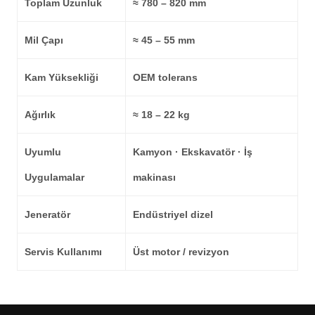
Toplam Uzunluk
≈ 780 – 820 mm
Mil Çapı
≈ 45 – 55 mm
Kam Yüksekliği
OEM tolerans
Ağırlık
≈ 18 – 22 kg
Uyumlu
Kamyon · Ekskavatör · İş
Uygulamalar
makinası
Jeneratör
Endüstriyel dizel
Servis Kullanımı
Üst motor / revizyon