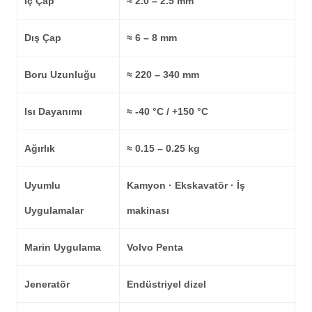
İç Çap
≈ 2.0 – 2.5 mm
Dış Çap
≈ 6 – 8 mm
Boru Uzunluğu
≈ 220 – 340 mm
Isı Dayanımı
≈ -40 °C / +150 °C
Ağırlık
≈ 0.15 – 0.25 kg
Uyumlu
Kamyon · Ekskavatör · İş
Uygulamalar
makinası
Marin Uygulama
Volvo Penta
Jeneratör
Endüstriyel dizel