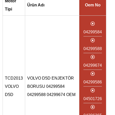
Motor
Ürün Adı
Oem No
Tipi
04299584
04299588
04299674
TCD2013
VOLVO D5D ENJEKTÖR
04299586
VOLVO
BORUSU 04299584
D5D
04299588 04299674 OEM
04501726