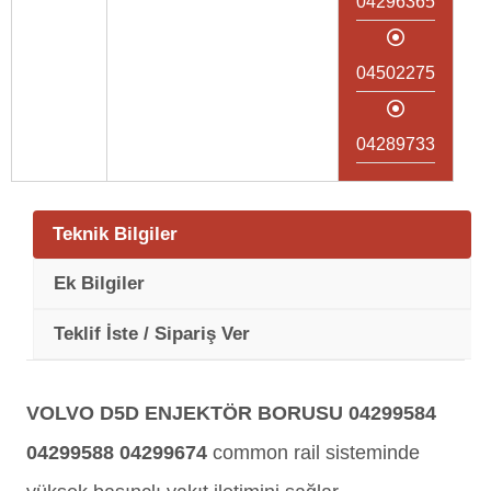
04296365
04502275
04289733
Teknik Bilgiler
Ek Bilgiler
Teklif İste / Sipariş Ver
VOLVO D5D ENJEKTÖR BORUSU 04299584
04299588 04299674
common rail sisteminde