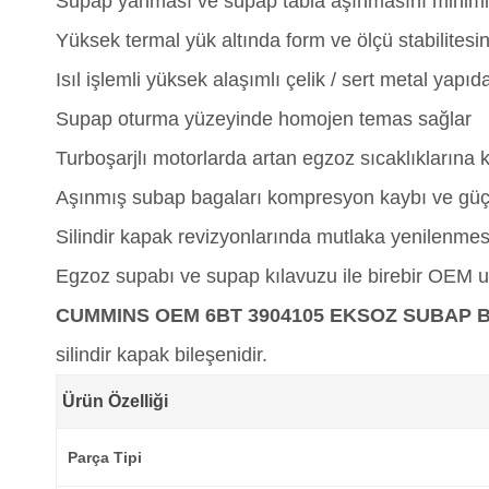
Supap yanması ve supap tabla aşınmasını minimi
Yüksek termal yük altında form ve ölçü stabilitesin
Isıl işlemli yüksek alaşımlı çelik / sert metal yapıda
Supap oturma yüzeyinde homojen temas sağlar
Turboşarjlı motorlarda artan egzoz sıcaklıklarına k
Aşınmış subap bagaları kompresyon kaybı ve gü
Silindir kapak revizyonlarında mutlaka yenilenmesi
Egzoz supabı ve supap kılavuzu ile birebir OEM 
CUMMINS OEM 6BT 3904105 EKSOZ SUBAP 
silindir kapak bileşenidir.
Ürün Özelliği
Parça Tipi