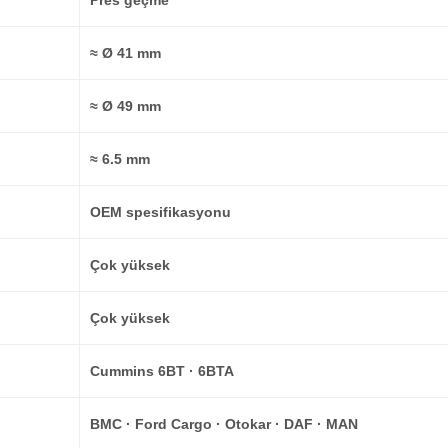
Pres geçme
≈ Ø 41 mm
≈ Ø 49 mm
≈ 6.5 mm
OEM spesifikasyonu
Çok yüksek
Çok yüksek
Cummins 6BT · 6BTA
BMC · Ford Cargo · Otokar · DAF · MAN