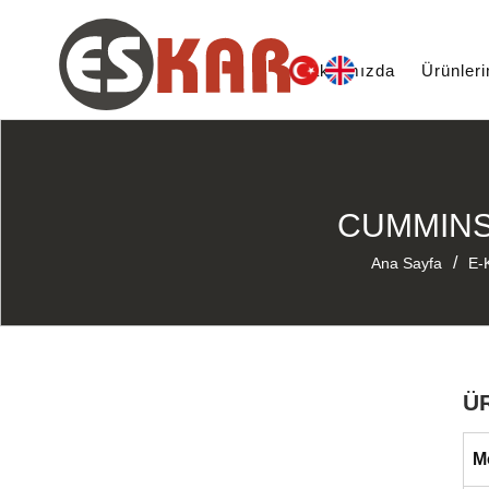
Hakkımızda
Ürünler
CUMMINS
/
Ana Sayfa
E-
Ü
M