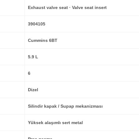
Exhaust valve seat · Valve seat insert
3904105
Cummins 6BT
5.9 L
6
Dizel
Silindir kapak / Supap mekanizması
Yüksek alaşımlı sert metal