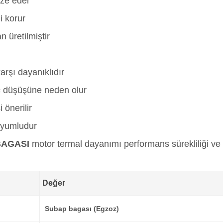
ze eder
i korur
n üretilmiştir
arşı dayanıklıdır
ç düşüşüne neden olur
 önerilir
uyumludur
BAGASI
motor termal dayanımı performans sürekliliği v
Değer
Subap bagası (Egzoz)