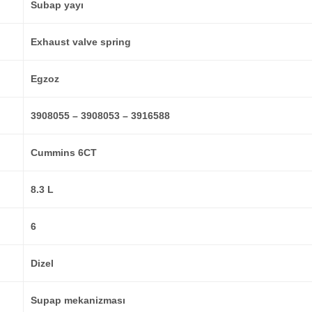
Subap yayı
Exhaust valve spring
Egzoz
3908055 – 3908053 – 3916588
Cummins 6CT
8.3 L
6
Dizel
Supap mekanizması