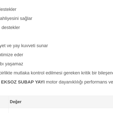
estekler
hliyesini sağlar
i destekler
kiyet ve yay kuvveti sunar
ptimize eder
aybı yaşamaz
rlikte mutlaka kontrol edilmesi gereken kritik bir bileşen
8 EKSOZ SUBAP YAYI
motor dayanıklılığı performans v
Değer