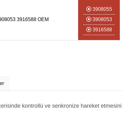
3908055
908053 3916588 OEM
3908053
3916588
er
isinde kontrollü ve senkronize hareket etmesini