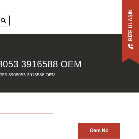
BIZE ULAŞIN
8053 3916588 OEM
055 3908053 3916588 OEM
Oem No