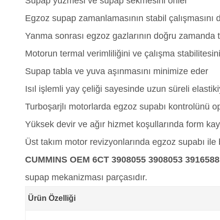
Supap yüzmesi ve supap sekmesini önler
Egzoz supap zamanlamasının stabil çalışmasını d
Yanma sonrası egzoz gazlarının doğru zamanda ta
Motorun termal verimliliğini ve çalışma stabilitesin
Supap tabla ve yuva aşınmasını minimize eder
Isıl işlemli yay çeliği sayesinde uzun süreli elasti
Turboşarjlı motorlarda egzoz supabı kontrolünü o
Yüksek devir ve ağır hizmet koşullarında form k
Üst takım motor revizyonlarında egzoz supabı ile bi
CUMMINS OEM 6CT 3908055 3908053 391658
supap mekanizması parçasıdır.
Ürün Özelliği