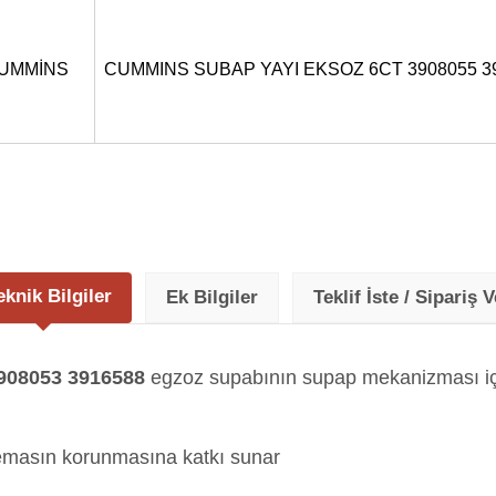
UMMİNS
CUMMINS SUBAP YAYI EKSOZ 6CT 3908055 3
eknik Bilgiler
Ek Bilgiler
Teklif İste / Sipariş V
08053 3916588
egzoz supabının supap mekanizması içer
 temasın korunmasına katkı sunar