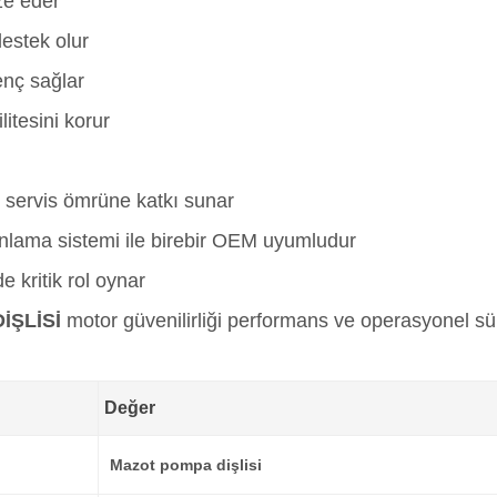
ze eder
destek olur
renç sağlar
litesini korur
servis ömrüne katkı sunar
lama sistemi ile birebir OEM uyumludur
 kritik rol oynar
İŞLİSİ
motor güvenilirliği performans ve operasyonel sü
Değer
Mazot pompa dişlisi