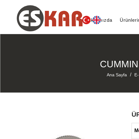
Hakkımızda
Ürünler
CUMMINS
/
Ana Sayfa
E-
Ü
M