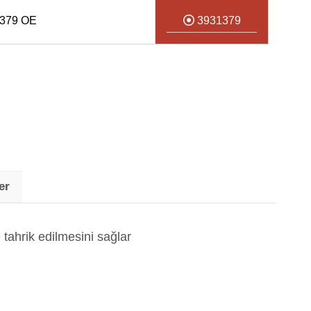
379 OE
3931379
er
ahrik edilmesini sağlar