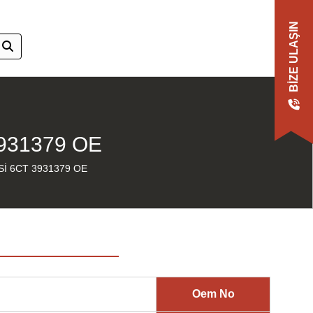
BIZE ULAŞIN
931379 OE
İ 6CT 3931379 OE
Oem No