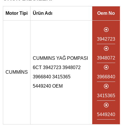
Motor Tipi
Ürün Adı
Oem No
3942723
3948072
CUMMINS YAĞ POMPASI
6CT 3942723 3948072
CUMMİNS
3966840 3415365
3966840
5449240 OEM
3415365
5449240