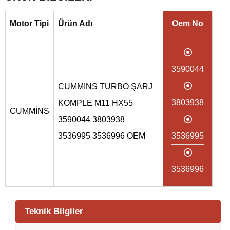
Motor Tipi
Ürün Adı
Oem No
3590044
CUMMINS TURBO ŞARJ
3803938
KOMPLE M11 HX55
CUMMİNS
3590044 3803938
3536995 3536996 OEM
3536995
3536996
Teknik Bilgiler