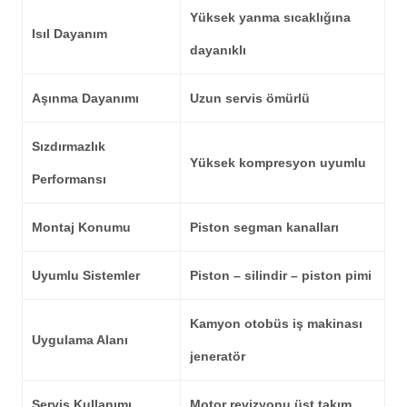
Yüksek yanma sıcaklığına
Isıl Dayanım
dayanıklı
Aşınma Dayanımı
Uzun servis ömürlü
Sızdırmazlık
Yüksek kompresyon uyumlu
Performansı
Montaj Konumu
Piston segman kanalları
Uyumlu Sistemler
Piston – silindir – piston pimi
Kamyon otobüs iş makinası
Uygulama Alanı
jeneratör
Servis Kullanımı
Motor revizyonu üst takım