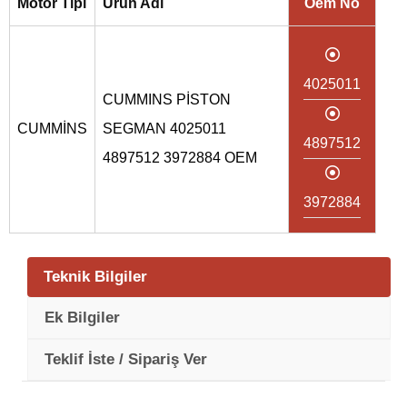
Motor Tipi
Ürün Adı
Oem No
4025011
CUMMINS PİSTON
CUMMİNS
SEGMAN 4025011
4897512
4897512 3972884 OEM
3972884
Teknik Bilgiler
Ek Bilgiler
Teklif İste / Sipariş Ver