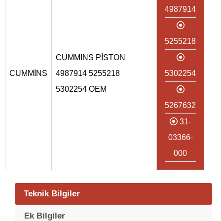
4987914
5255218
CUMMINS PİSTON
CUMMİNS
4987914 5255218
5302254
5302254 OEM
5267632
31-
03366-
000
Teknik Bilgiler
Ek Bilgiler