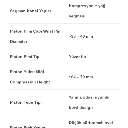
Kompresyon + yağ
Segman Kanal Yapısı
segmanı
Piston Pimi Çapı Wrist Pin
~38 – 40 mm
Diameter
Piston Pimi Tipi
Yüzer tip
Piston Yüksekliği
~64 – 70 mm
Compression Height
Yanma odası uyumlu
Piston Tepe Tipi
bowl design
Düşük sürtünmeli oval
Piston Etek Yapısı