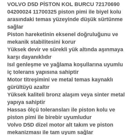
VOLVO D5D PİSTON KOL BURCU 72170690
04200024 11700325
piston pimi ile biyel kolu
arasındaki temas yüzeyinde düşük sürtünme
sağlar
Piston hareketinin eksenel doğruluğunu ve
mekanik stabilitesini korur
Yüksek devir ve sürekli yük altında aşınmaya
karşı dayanıklıdır
Isıl genleşme ve yağlama koşullarına uyumlu
iç tolerans yapısına sahiptir
Motor titreşimini ve metal temas kaynaklı
gürültüyü azaltır
Yüksek kaliteli bronz alaşım veya sinter metal
yapıya sahiptir
Hassas ölçü toleransları ile piston kolu ve
piston pimi ile birebir uyumludur
Volvo D5D dizel motor alt takım ve piston
mekanizması ile tam uyum sağlar