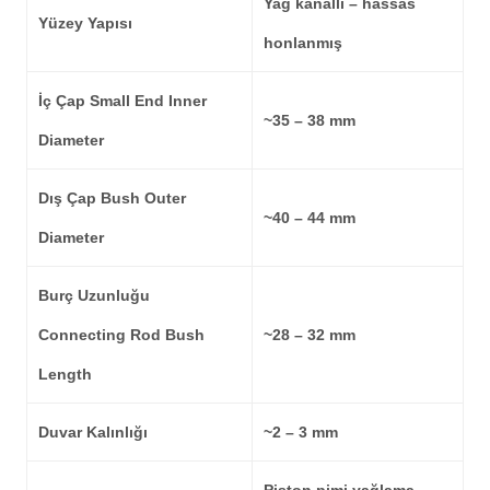
Yağ kanallı – hassas
Yüzey Yapısı
honlanmış
İç Çap Small End Inner
~35 – 38 mm
Diameter
Dış Çap Bush Outer
~40 – 44 mm
Diameter
Burç Uzunluğu
Connecting Rod Bush
~28 – 32 mm
Length
Duvar Kalınlığı
~2 – 3 mm