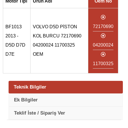
Motor Tipi
Ürün Adı
Oem No
72170690
BF1013
VOLVO D5D PİSTON
2013 -
KOL BURCU 72170690
D5D D7D
04200024 11700325
04200024
D7E
OEM
11700325
Teknik Bilgiler
Ek Bilgiler
Teklif İste / Sipariş Ver