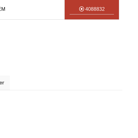
EM
4088832
er