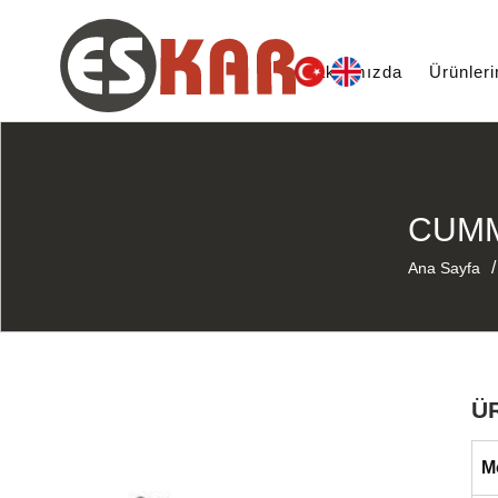
Hakkımızda
Ürünler
CUMM
/
Ana Sayfa
Ü
M