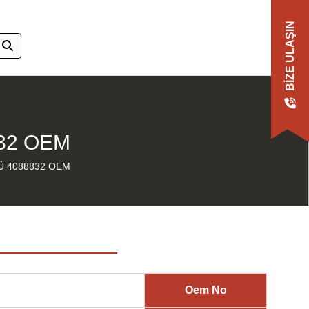
BIZE ULAŞIN
32 OEM
Ü 4088832 OEM
Oem No