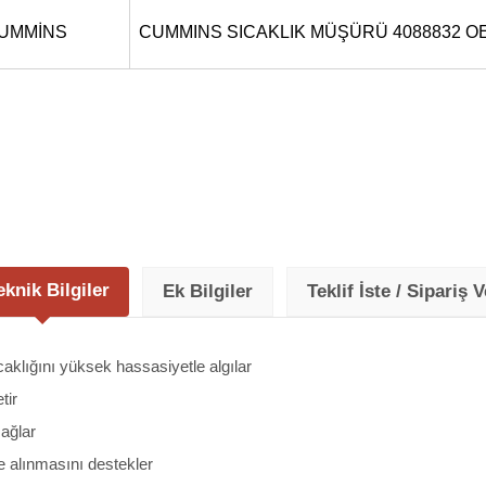
UMMİNS
CUMMINS SICAKLIK MÜŞÜRÜ 4088832 O
eknik Bilgiler
Ek Bilgiler
Teklif İste / Sipariş V
aklığını yüksek hassasiyetle algılar
tir
ağlar
ye alınmasını destekler