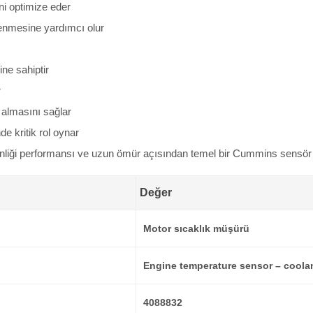
ni optimize eder
enmesine yardımcı olur
ne sahiptir
r
 almasını sağlar
e kritik rol oynar
liği performansı ve uzun ömür açısından temel bir Cummins sensör b
Değer
Motor sıcaklık müşürü
Engine temperature sensor – coola
4088832