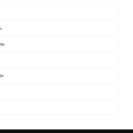
n
ttı
ör