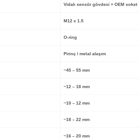
Vidalı sensör gövdesi + OEM soket
M12 x 1.5
O-ring
Pirinç / metal alaşım
~45 – 55 mm
~12 – 18 mm
~10 – 12 mm
~18 – 22 mm
~16 – 20 mm