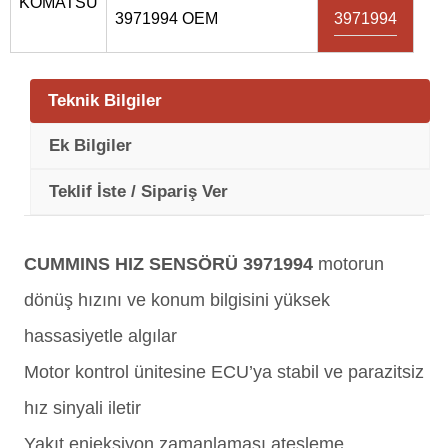
KOMATSU
3971994 OEM
3971994
Teknik Bilgiler
Ek Bilgiler
Teklif İste / Sipariş Ver
CUMMINS HIZ SENSÖRÜ 3971994
motorun
dönüş hızını ve konum bilgisini yüksek
hassasiyetle algılar
Motor kontrol ünitesine ECU’ya stabil ve parazitsiz
hız sinyali iletir
Yakıt enjeksiyon zamanlaması ateşleme