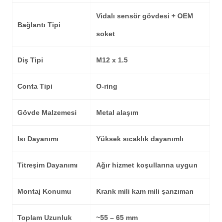
Vidalı sensör gövdesi + OEM
Bağlantı Tipi
soket
Diş Tipi
M12 x 1.5
Conta Tipi
O-ring
Gövde Malzemesi
Metal alaşım
Isı Dayanımı
Yüksek sıcaklık dayanımlı
Titreşim Dayanımı
Ağır hizmet koşullarına uygun
Montaj Konumu
Krank mili kam mili şanzıman
Toplam Uzunluk
~55 – 65 mm