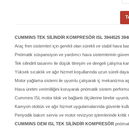
T
CUMMINS TEK SİLİNDİR KOMPRESÖR ISL 3944525 3948
Araç fren sistemleri için gerekli olan sürekli ve stabil hava ba
Pnömatik süspansiyon ve yardımcı hava sistemlerinin güveni
Tek silindirli tasarımı ile düşük titreşim ve dengeli çalışma kar
Yüksek sıcaklık ve ağır hizmet koşullarında uzun süreli dayan
Motor yağlama sistemi ile uyumlu çalışarak iç mekanizma a
Hava üretim verimliliğini koruyarak pnömatik sistem performa
Cummins ISL motor blok ve bağlantı ölçülerine birebir uyuml
Kamyon otobüs ve ağır hizmet uygulamalarında güvenle kulla
Periyodik bakım servis ve motor revizyon işlemlerinde kritik 
CUMMINS OEM ISL TEK SİLİNDİR KOMPRESÖR
pnömati