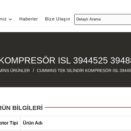
imiz
Haberler
Bize Ulaşın
KOMPRESÖR ISL 3944525 3948
/
MİNS ÜRÜNLER
CUMMINS TEK SİLİNDİR KOMPRESÖR ISL 39445
RÜN BİLGİLERİ
otor Tipi
Ürün Adı