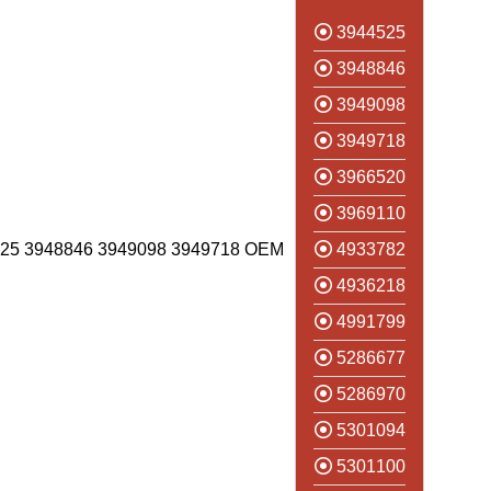
3944525
3948846
3949098
3949718
3966520
3969110
5 3948846 3949098 3949718 OEM
4933782
4936218
4991799
5286677
5286970
5301094
5301100