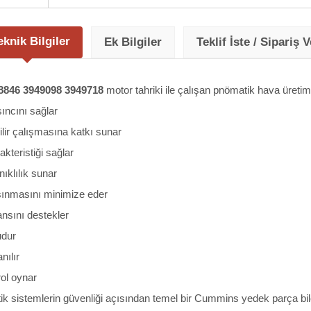
eknik Bilgiler
Ek Bilgiler
Teklif İste / Sipariş V
846 3949098 3949718
motor tahriki ile çalışan pnömatik hava üretim
sıncını sağlar
lir çalışmasına katkı sunar
akteristiği sağlar
ıklılık sunar
şınmasını minimize eder
nsını destekler
udur
nılır
rol oynar
k sistemlerin güvenliği açısından temel bir Cummins yedek parça bile