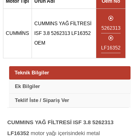
Motor Tipi
Ürün Adı
Oem No
CUMMINS YAĞ FİLTRESİ
5262313
CUMMİNS
ISF 3.8 5262313 LF16352
OEM
LF16352
Teknik Bilgiler
Ek Bilgiler
Teklif İste / Sipariş Ver
CUMMINS YAĞ FİLTRESİ ISF 3.8 5262313
LF16352
motor yağı içerisindeki metal