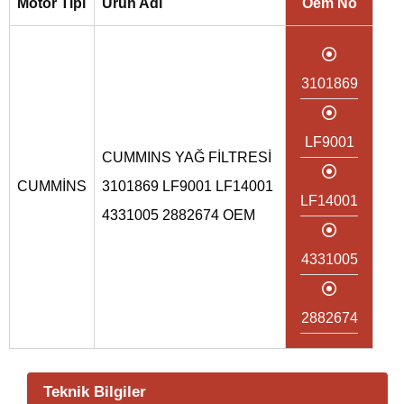
Motor Tipi
Ürün Adı
Oem No
3101869
LF9001
CUMMINS YAĞ FİLTRESİ
CUMMİNS
3101869 LF9001 LF14001
LF14001
4331005 2882674 OEM
4331005
2882674
Teknik Bilgiler