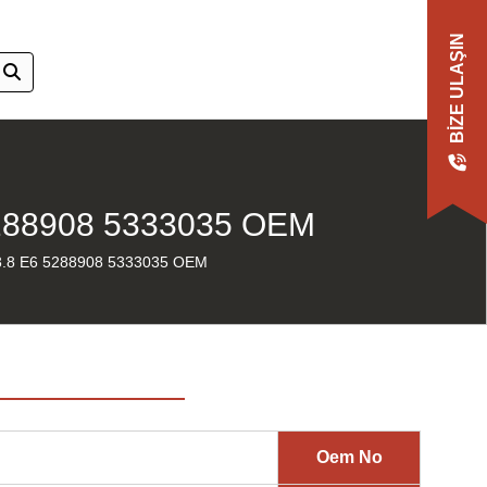
BIZE ULAŞIN
288908 5333035 OEM
.8 E6 5288908 5333035 OEM
Oem No