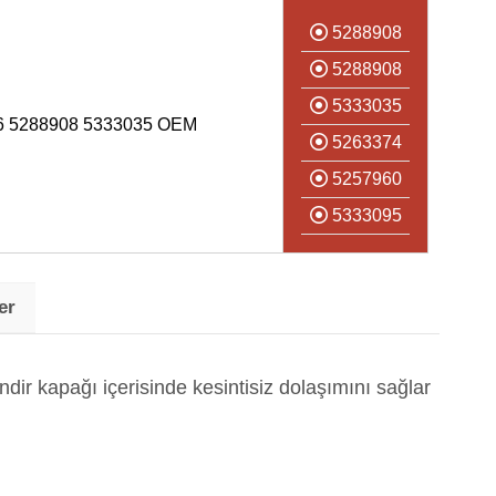
5288908
5288908
5333035
 5288908 5333035 OEM
5263374
5257960
5333095
er
ndir kapağı içerisinde kesintisiz dolaşımını sağlar