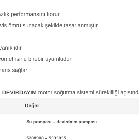
zlık performansını korur
vis ömrü sunacak şekilde tasarlanmıştır
anıklıdır
ometrisine birebir uyumludur
rmans sağlar
I DEVİRDAYİM
motor soğutma sistemi sürekliliği açısın
Değer
Su pompası – devirdaim pompası
5288908 – 5333035