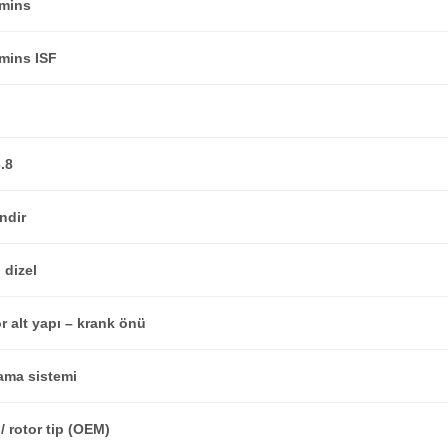
mins
ins ISF
.8
indir
ı dizel
r alt yapı – krank önü
ama sistemi
 / rotor tip (OEM)