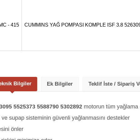
MC - 415
CUMMINS YAĞ POMPASI KOMPLE ISF 3.8 526309
eknik Bilgiler
Ek Bilgiler
Teklif İste / Sipariş V
095 5525373 5588790 5302892
motorun tüm yağlama de
ili ve supap sisteminin güvenli yağlanmasını destekler
sini önler