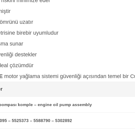
riskini minimize eder
iştir
 ömrünü uzatır
risine birebir uyumludur
ışma sunar
enliği destekler
ideal çözümdür
E
motor yağlama sistemi güvenliği açısından temel bir C
r
pompası komple – engine oil pump assembly
095 – 5525373 – 5588790 – 5302892