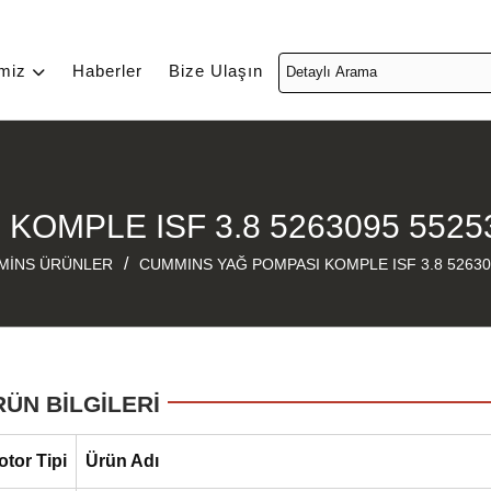
imiz
Haberler
Bize Ulaşın
OMPLE ISF 3.8 5263095 5525
/
MİNS ÜRÜNLER
CUMMINS YAĞ POMPASI KOMPLE ISF 3.8 52630
RÜN BİLGİLERİ
otor Tipi
Ürün Adı