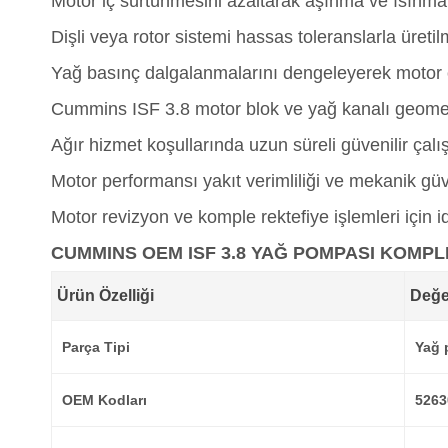
Motor iç sürtünmesini azaltarak aşınma ve ısınma 
Dişli veya rotor sistemi hassas toleranslarla üretilm
Yağ basınç dalgalanmalarını dengeleyerek motor
Cummins ISF 3.8 motor blok ve yağ kanalı geomet
Ağır hizmet koşullarında uzun süreli güvenilir çal
Motor performansı yakıt verimliliği ve mekanik güv
Motor revizyon ve komple rektefiye işlemleri için 
CUMMINS OEM ISF 3.8 YAĞ POMPASI KOMPL
Ürün Özelliği
Değe
Parça Tipi
Yağ 
OEM Kodları
5263