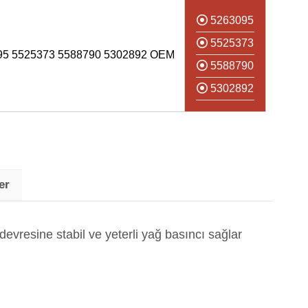
5263095
5525373
5 5525373 5588790 5302892 OEM
5588790
5302892
er
vresine stabil ve yeterli yağ basıncı sağlar