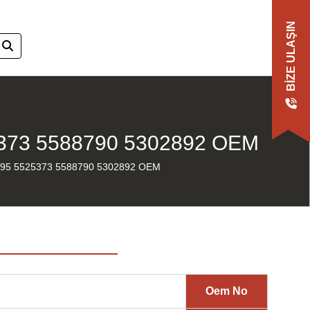
BIZE ULAŞIN
373 5588790 5302892 OEM
95 5525373 5588790 5302892 OEM
Oem No