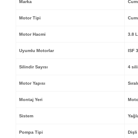
Marka
Cum
Motor Tipi
Cumm
Motor Hacmi
3.8 L
Uyumlu Motorlar
ISF 3
Silindir Sayısı
4 sil
Motor Yapısı
Sıral
Montaj Yeri
Moto
Sistem
Yağl
Pompa Tipi
Dişli