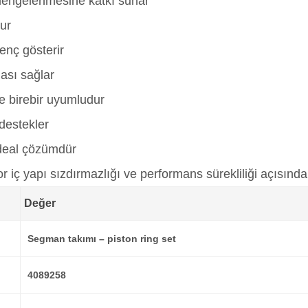
n dengelenmesine katkı sunar
rur
enç gösterir
ası sağlar
ne birebir uyumludur
destekler
ideal çözümdür
 iç yapı sızdırmazlığı ve performans sürekliliği açısınd
Değer
Segman takımı – piston ring set
4089258