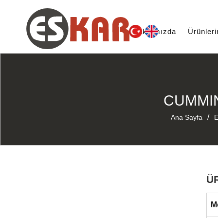
Hakkımızda
Ürünler
CUMMIN
/
Ana Sayfa
E
Ü
M