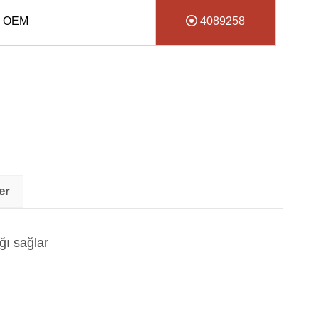
8 OEM
4089258
er
ğı sağlar