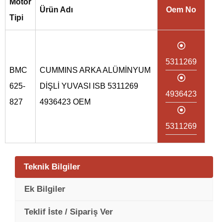
Motor
Ürün Adı
Oem No
Tipi
5311269
BMC
CUMMINS ARKA ALÜMİNYUM
625-
DİŞLİ YUVASI ISB 5311269
4936423
827
4936423 OEM
5311269
Teknik Bilgiler
Ek Bilgiler
Teklif İste / Sipariş Ver