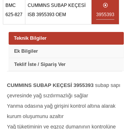
BMC
CUMMINS SUBAP KEÇESİ
625-827
ISB 3955393 OEM
3955393
Teknik Bilgiler
Ek Bilgiler
Teklif İste / Sipariş Ver
CUMMINS SUBAP KEÇESİ 3955393
subap sapı
çevresinde yağ sızdırmazlığı sağlar
Yanma odasına yağ girişini kontrol altına alarak
kurum oluşumunu azaltır
Yağ tüketiminin ve egzoz dumanının kontrolüne