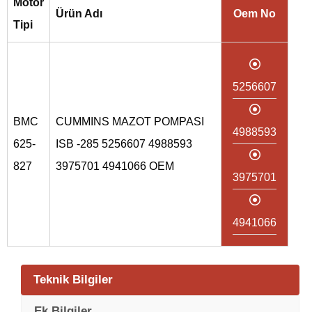
Motor
Ürün Adı
Oem No
Tipi
5256607
BMC
CUMMINS MAZOT POMPASI
4988593
625-
ISB -285 5256607 4988593
827
3975701 4941066 OEM
3975701
4941066
Teknik Bilgiler
Ek Bilgiler