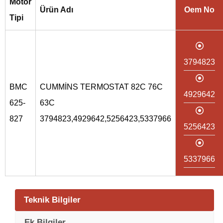
Motor
Ürün Adı
Oem No
Tipi
3794823
BMC
CUMMİNS TERMOSTAT 82C 76C
4929642
625-
63C
827
3794823,4929642,5256423,5337966
5256423
5337966
Teknik Bilgiler
Ek Bilgiler