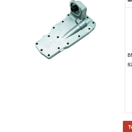
M
B
8
T