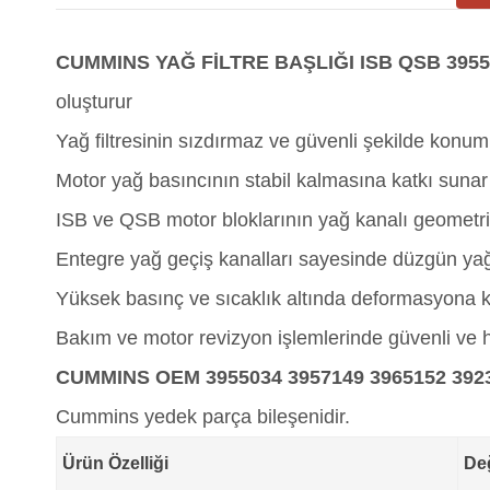
CUMMINS YAĞ FİLTRE BAŞLIĞI ISB QSB 39550
oluşturur
Yağ filtresinin sızdırmaz ve güvenli şekilde konu
Motor yağ basıncının stabil kalmasına katkı sunar
ISB ve QSB motor bloklarının yağ kanalı geometri
Entegre yağ geçiş kanalları sayesinde düzgün yağ
Yüksek basınç ve sıcaklık altında deformasyona ka
Bakım ve motor revizyon işlemlerinde güvenli ve h
CUMMINS OEM 3955034 3957149 3965152 3923
Cummins yedek parça bileşenidir.
Ürün Özelliği
De