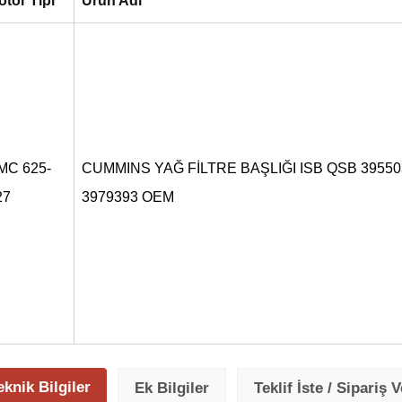
otor Tipi
Ürün Adı
MC 625-
CUMMINS YAĞ FİLTRE BAŞLIĞI ISB QSB 39550
27
3979393 OEM
eknik Bilgiler
Ek Bilgiler
Teklif İste / Sipariş V