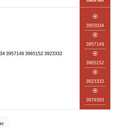
Oem No
3955034
3957149
34 3957149 3965152 3923332
3965152
3923332
3979393
er