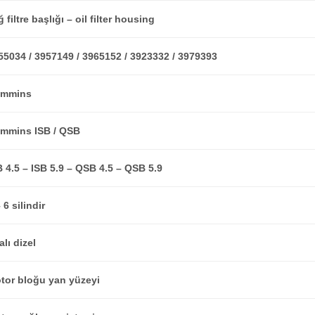
 filtre başlığı – oil filter housing
55034 / 3957149 / 3965152 / 3923332 / 3979393
mmins
mmins ISB / QSB
B 4.5 – ISB 5.9 – QSB 4.5 – QSB 5.9
 6 silindir
alı dizel
tor bloğu yan yüzeyi