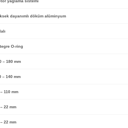
tor yağlama sistemi
ksek dayanımlı döküm alüminyum
alı
tegre O-ring
0 – 180 mm
0 – 140 mm
 – 110 mm
 – 22 mm
 – 22 mm