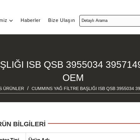
imiz
Haberler
Bize Ulaşın
LIĞI ISB QSB 3955034 3957149
OEM
/
S ÜRÜNLER
CUMMINS YAĞ FİLTRE BAŞLIĞI ISB QSB 3955034 3
RÜN BİLGİLERİ