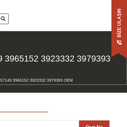
BIZE ULAŞIN
 3965152 3923332 3979393
957149 3965152 3923332 3979393 OEM