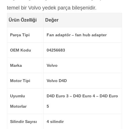
temel bir Volvo yedek parça bileşenidir.
Ürün Özelliği
Değer
Parça Tipi
Fan adaptör – fan hub adapter
OEM Kodu
04256683
Marka
Volvo
Motor Tipi
Volvo D4D
Uyumlu
D4D Euro 3 – D4D Euro 4 – D4D Euro
Motorlar
5
Silindir Sayısı
4 silindir