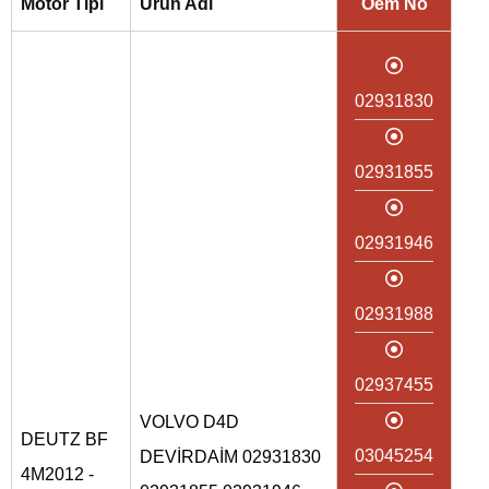
Motor Tipi
Ürün Adı
Oem No
02931830
02931855
02931946
02931988
02937455
VOLVO D4D
DEUTZ BF
03045254
DEVİRDAİM 02931830
4M2012 -