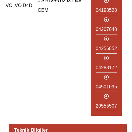
02931855 02931946
VOLVO D4D
OEM
04198528
04207048
04256852
04283172
04501095
20555507
Teknik Bilgiler