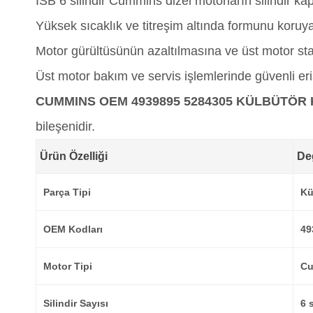
ISB 6 silindir Cummins dizel motorların silindir 
Yüksek sıcaklık ve titreşim altında formunu koruy
Motor gürültüsünün azaltılmasına ve üst motor stab
Üst motor bakım ve servis işlemlerinde güvenli er
CUMMINS OEM 4939895 5284305 KÜLBÜTÖR
bileşenidir.
Ürün Özelliği
De
Parça Tipi
Kü
OEM Kodları
49
Motor Tipi
Cu
Silindir Sayısı
6 s