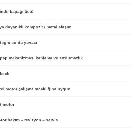
lindir kapağı üstü
ıya dayanıklı kompozit / metal alaşım
tegre conta yuvası
pap mekanizması kaplama ve sızdırmazlık
ksek
zel motor çalışma sıcaklığına uygun
t motor
tor bakım – revizyon – servis