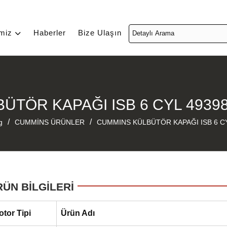
imiz
Haberler
Bize Ulaşın
ÜTÖR KAPAĞI ISB 6 CYL 4939
/
/
g
CUMMİNS ÜRÜNLER
CUMMINS KÜLBÜTÖR KAPAĞI ISB 6 CY
RÜN BİLGİLERİ
otor Tipi
Ürün Adı