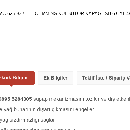
MC 625-827
CUMMINS KÜLBÜTÖR KAPAĞI ISB 6 CYL 4
eknik Bilgiler
Ek Bilgiler
Teklif İste / Sipariş V
895 5284305
supap mekanizmasını toz kir ve dış etkenl
 yağ buharının dışarı çıkmasını engeller
ağ sızdırmazlığı sağlar