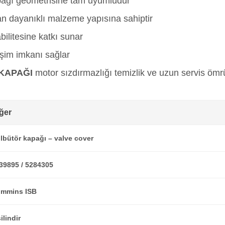
kapağı geometrisine tam uyumludur
an dayanıklı malzeme yapısına sahiptir
ilitesine katkı sunar
işim imkanı sağlar
 KAPAĞI
motor sızdırmazlığı temizlik ve uzun servis öm
ğer
lbütör kapağı – valve cover
39895 / 5284305
mmins ISB
ilindir