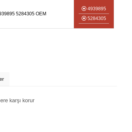
4939895
939895 5284305 OEM
5284305
er
ere karşı korur