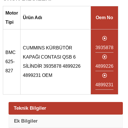
Motor
Ürün Adı
Oem No
Tipi
3935878
CUMMINS KÜRBÜTÖR
BMC
KAPAĞI CONTASI QSB 6
625-
SİLİNDİR 3935878 4899226
4899226
827
4899231 OEM
4899231
Teknik Bilgiler
Ek Bilgiler