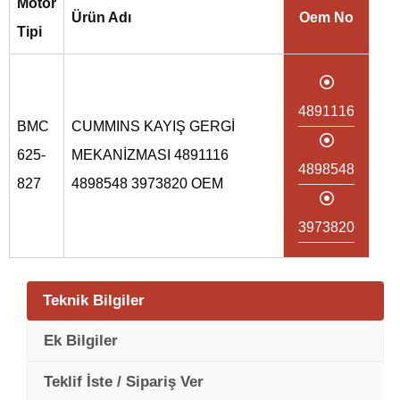
Motor
Ürün Adı
Oem No
Tipi
4891116
BMC
CUMMINS KAYIŞ GERGİ
625-
MEKANİZMASI 4891116
4898548
827
4898548 3973820 OEM
3973820
Teknik Bilgiler
Ek Bilgiler
Teklif İste / Sipariş Ver