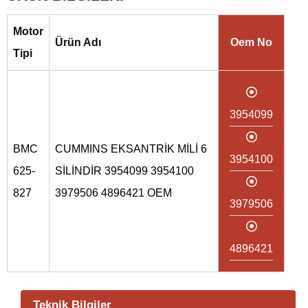
Motor
Ürün Adı
Oem No
Tipi
3954099
BMC
CUMMINS EKSANTRİK MİLİ 6
3954100
625-
SİLİNDİR 3954099 3954100
827
3979506 4896421 OEM
3979506
4896421
Teknik Bilgiler