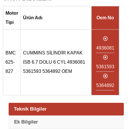
Motor
Ürün Adı
Oem No
Tipi
4936081
BMC
CUMMINS SİLİNDİR KAPAK
625-
ISB 6.7 DOLU 6 CYL 4936081
5361593
827
5361593 5364892 OEM
5364892
Teknik Bilgiler
Ek Bilgiler