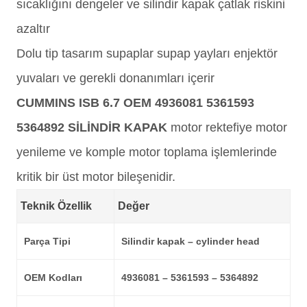
sıcaklığını dengeler ve silindir kapak çatlak riskini
azaltır
Dolu tip tasarım supaplar supap yayları enjektör
yuvaları ve gerekli donanımları içerir
CUMMINS ISB 6.7 OEM 4936081 5361593
5364892 SİLİNDİR KAPAK
motor rektefiye motor
yenileme ve komple motor toplama işlemlerinde
kritik bir üst motor bileşenidir.
Teknik Özellik
Değer
Parça Tipi
Silindir kapak – cylinder head
OEM Kodları
4936081 – 5361593 – 5364892