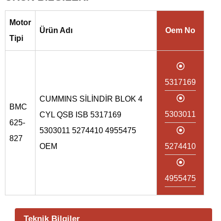
Motor
Ürün Adı
Oem No
Tipi
5317169
CUMMINS SİLİNDİR BLOK 4
BMC
5303011
CYL QSB ISB 5317169
625-
5303011 5274410 4955475
827
OEM
5274410
4955475
Teknik Bilgiler