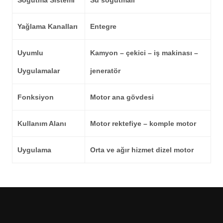
Soğutma Sistemi
Su soğutmalı
Yağlama Kanalları
Entegre
Uyumlu
Kamyon – çekici – iş makinası –
Uygulamalar
jeneratör
Fonksiyon
Motor ana gövdesi
Kullanım Alanı
Motor rektefiye – komple motor
Uygulama
Orta ve ağır hizmet dizel motor