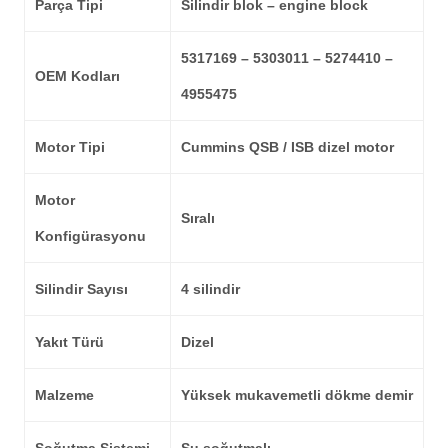
Parça Tipi
Silindir blok – engine block
5317169 – 5303011 – 5274410 –
OEM Kodları
4955475
Motor Tipi
Cummins QSB / ISB dizel motor
Motor
Sıralı
Konfigürasyonu
Silindir Sayısı
4 silindir
Yakıt Türü
Dizel
Malzeme
Yüksek mukavemetli dökme demir