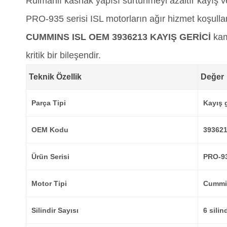
Rulmanlı kasnak yapısı sürtünmeyi azaltır kayış 
PRO-935 serisi ISL motorların ağır hizmet koşulla
CUMMINS ISL OEM 3936213 KAYIŞ GERİCİ
kamy
kritik bir bileşendir.
Teknik Özellik
Değer
Parça Tipi
Kayış 
OEM Kodu
39362
Ürün Serisi
PRO-9
Motor Tipi
Cummin
Silindir Sayısı
6 silin