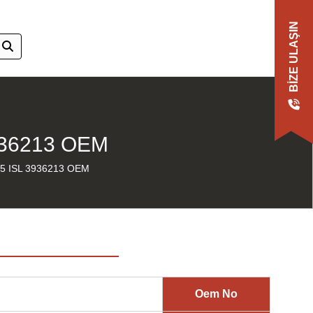
BIZE ULAŞIN
936213 OEM
5 ISL 3936213 OEM
Oem No