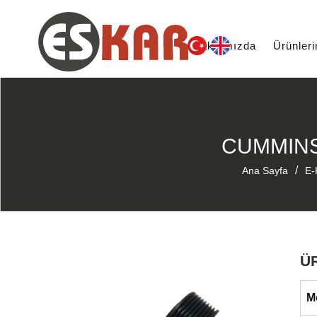
Hakkımızda
Ürünler
CUMMINS 
/
Ana Sayfa
E-
Ü
M