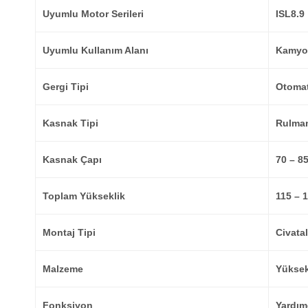
Uyumlu Motor Serileri
ISL8.9
Uyumlu Kullanım Alanı
Kamyon
Gergi Tipi
Otomat
Kasnak Tipi
Rulman
Kasnak Çapı
70 – 8
Toplam Yükseklik
115 – 
Montaj Tipi
Civatal
Malzeme
Yüksek
Fonksiyon
Yardım