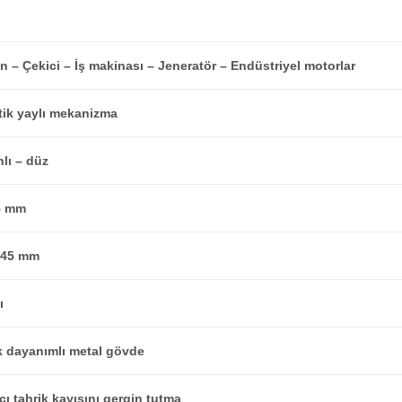
 – Çekici – İş makinası – Jeneratör – Endüstriyel motorlar
ik yaylı mekanizma
lı – düz
5 mm
145 mm
ı
 dayanımlı metal gövde
cı tahrik kayışını gergin tutma