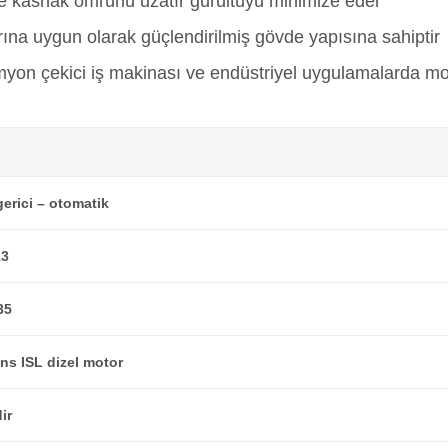
ve kasnak ömrünü uzatır gürültüyü minimize eder
rına uygun olarak güçlendirilmiş gövde yapısına sahiptir
on çekici iş makinası ve endüstriyel uygulamalarda motor
gerici – otomatik
13
35
s ISL dizel motor
dir