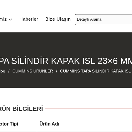
imiz
Haberler
Bize Ulaşın
A SİLİNDİR KAPAK ISL 23×6 M
/
/
log
CUMMİNS ÜRÜNLER
CUMMINS TAPA SİLİNDİR KAPAK ISL
RÜN BİLGİLERİ
otor Tipi
Ürün Adı