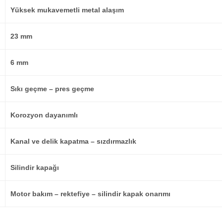
Yüksek mukavemetli metal alaşım
23 mm
6 mm
Sıkı geçme – pres geçme
Korozyon dayanımlı
Kanal ve delik kapatma – sızdırmazlık
Silindir kapağı
Motor bakım – rektefiye – silindir kapak onarımı