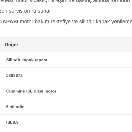
desi motor sıcaklığı titreşim ve basınç altında formunu 
uzun servis ömrü sunar
 TAPASI
motor bakım rektefiye ve silindir kapak yenilem
Değer
Silindir kapak tapası
5263672
Cummins ISL dizel motor
6 silindir
ISL8.9