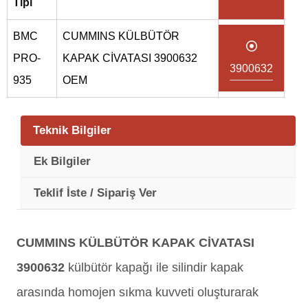
Tipi
BMC
CUMMINS KÜLBÜTÖR
PRO-
KAPAK CİVATASI 3900632
3900632
935
OEM
Teknik Bilgiler
Ek Bilgiler
Teklif İste / Sipariş Ver
CUMMINS KÜLBÜTÖR KAPAK CİVATASI
3900632
külbütör kapağı ile silindir kapak
arasında homojen sıkma kuvveti oluşturarak