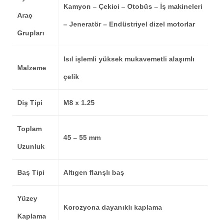
Kamyon – Çekici – Otobüs – İş makineleri
Araç
– Jeneratör – Endüstriyel dizel motorlar
Grupları
Isıl işlemli yüksek mukavemetli alaşımlı
Malzeme
çelik
Diş Tipi
M8 x 1.25
Toplam
45 – 55 mm
Uzunluk
Baş Tipi
Altıgen flanşlı baş
Yüzey
Korozyona dayanıklı kaplama
Kaplama