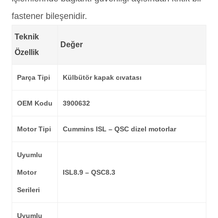
fastener bileşenidir.
Teknik
Değer
Özellik
Parça Tipi
Külbütör kapak cıvatası
OEM Kodu
3900632
Motor Tipi
Cummins ISL – QSC dizel motorlar
Uyumlu
Motor
ISL8.9 – QSC8.3
Serileri
Uyumlu