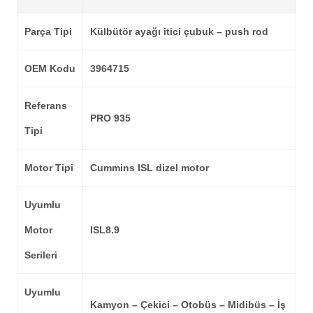
Parça Tipi
Külbütör ayağı itici çubuk – push rod
OEM Kodu
3964715
Referans
PRO 935
Tipi
Motor Tipi
Cummins ISL dizel motor
Uyumlu
Motor
ISL8.9
Serileri
Uyumlu
Kamyon – Çekici – Otobüs – Midibüs – İş