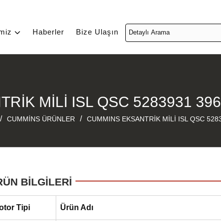
imiz
Haberler
Bize Ulaşın
İK MİLİ ISL QSC 5283931 39
/
/
CUMMİNS ÜRÜNLER
CUMMINS EKSANTRİK MİLİ ISL QSC 528
RÜN BİLGİLERİ
otor Tipi
Ürün Adı