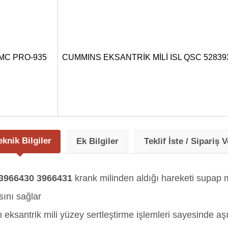
MC PRO-935
CUMMINS EKSANTRİK MİLİ ISL QSC 52839
eknik Bilgiler
Ek Bilgiler
Teklif İste / Sipariş V
3966430 3966431
krank milinden aldığı hareketi supa
ını sağlar
eksantrik mili yüzey sertleştirme işlemleri sayesinde aş