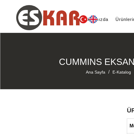
Hakkımızda
Ürünler
CUMMINS EKSANTR
/
Ana Sayfa
E-Katalog
Ü
M