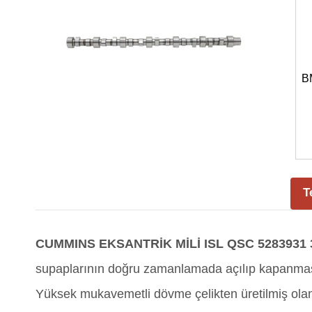
B
T
CUMMINS EKSANTRİK MİLİ ISL QSC 5283931 
supaplarının doğru zamanlamada açılıp kapanmas
Yüksek mukavemetli dövme çelikten üretilmiş olan 