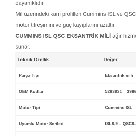
dayanıklıdır
Mil üzerindeki kam profilleri Cummins ISL ve QSC 
motor titreşimini ve güç kayıplarını azaltır
CUMMINS ISL QSC EKSANTRİK MİLİ
ağır hizme
sunar.
Teknik Özellik
Değer
Parça Tipi
Eksantrik mili
OEM Kodları
5283931 – 396
Motor Tipi
Cummins ISL –
Uyumlu Motor Serileri
ISL8.9 – QSC8.