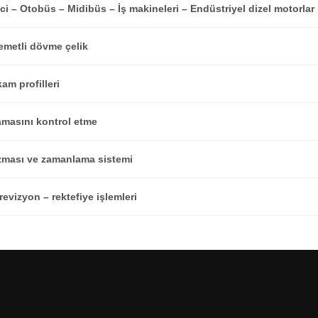
i – Otobüs – Midibüs – İş makineleri – Endüstriyel dizel motorlar
metli dövme çelik
kam profilleri
masını kontrol etme
ması ve zamanlama sistemi
evizyon – rektefiye işlemleri