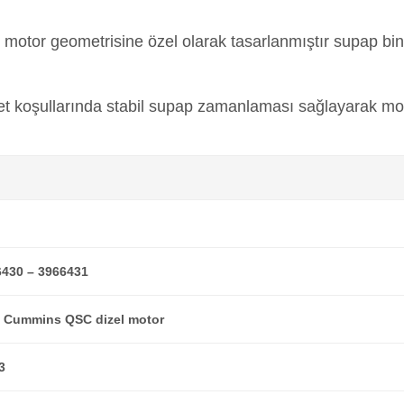
motor geometrisine özel olarak tasarlanmıştır supap bind
t koşullarında stabil supap zamanlaması sağlayarak mot
6430 – 3966431
 Cummins QSC dizel motor
3