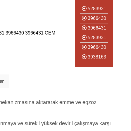
5283931
3966430
3966431
31 3966430 3966431 OEM
5283931
3966430
3938163
er
p mekanizmasına aktararak emme ve egzoz
ınmaya ve sürekli yüksek devirli çalışmaya karşı