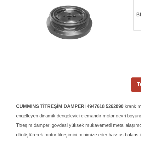
B
T
CUMMINS TİTREŞİM DAMPERİ 4947618 5262890
krank mi
engelleyen dinamik dengeleyici elemandır motor devri boyunc
Titreşim damperi gövdesi yüksek mukavemetli metal alaşımdan 
dönüştürerek motor titreşimini minimize eder hassas balans 