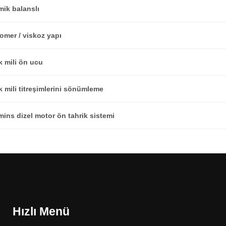
mik balanslı
omer / viskoz yapı
k mili ön ucu
 mili titreşimlerini sönümleme
ins dizel motor ön tahrik sistemi
Hızlı Menü