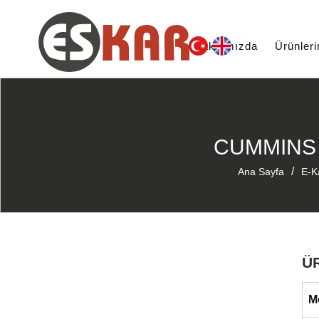
Hakkımızda
Ürünler
CUMMINS 
/
Ana Sayfa
E-K
Ü
M