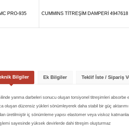
MC PRO-935
CUMMINS TİTREŞİM DAMPERİ 4947618
eknik Bilgiler
Ek Bilgiler
Teklif İste / Sipariş V
linde yanma darbeleri sonucu oluşan torsiyonel titreşimleri absorbe e
a oluşan düzensiz yükleri sönümleyerek daha stabil bir güç aktarımı
üretilmiştir iç sönümleme yapısı elastomer veya viskoz katmanlarla 
işlemi sayesinde yüksek devirlerde dahi titreşim oluşturmaz