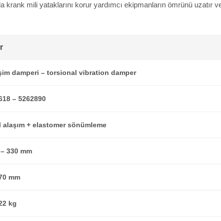
da krank mili yataklarını korur yardımcı ekipmanların ömrünü uzatır 
r
şim damperi – torsional vibration damper
618 – 5262890
l alaşım + elastomer sönümleme
 – 330 mm
 70 mm
22 kg