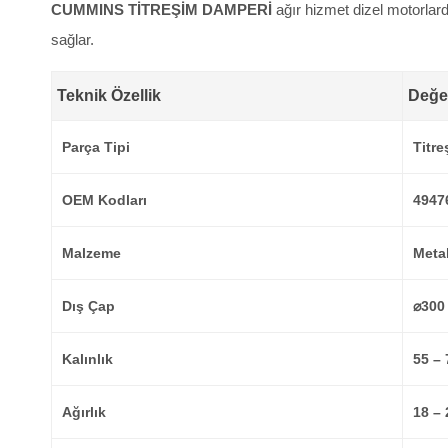
CUMMINS TİTREŞİM DAMPERİ
ağır hizmet dizel motorlar
sağlar.
Teknik Özellik
Değe
Parça Tipi
Titre
OEM Kodları
4947
Malzeme
Meta
Dış Çap
⌀300
Kalınlık
55 –
Ağırlık
18 – 